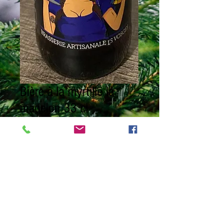
Bière à la myrtille la
madelon 33 cl
Preis
4,30 €
Anzahl
*
In den Warenkorb