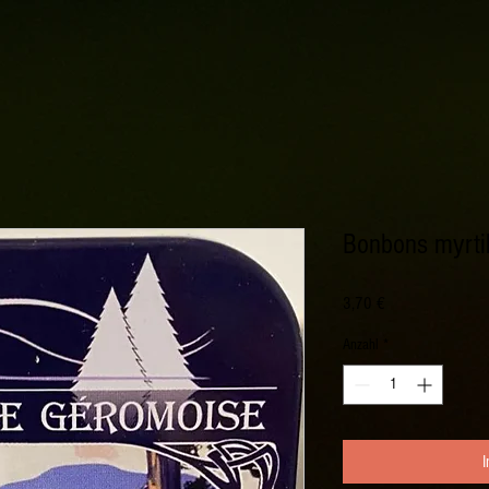
Bonbons myrtil
Preis
3,70 €
Anzahl
*