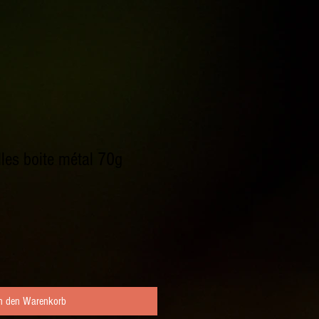
les boite métal 70g
In den Warenkorb