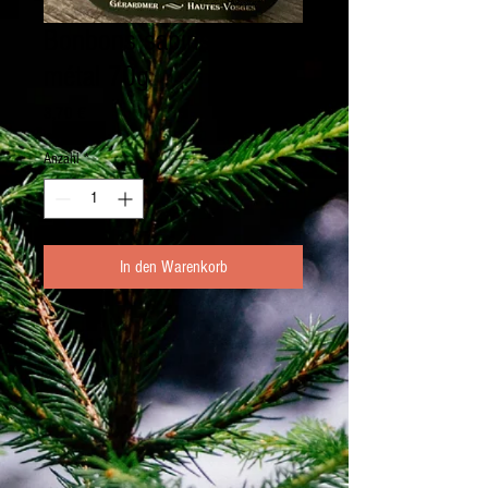
Bonbons sapins boite en
métal 70g
Preis
3,70 €
Anzahl
*
In den Warenkorb