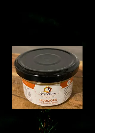
Houmous tomate basilic
90g