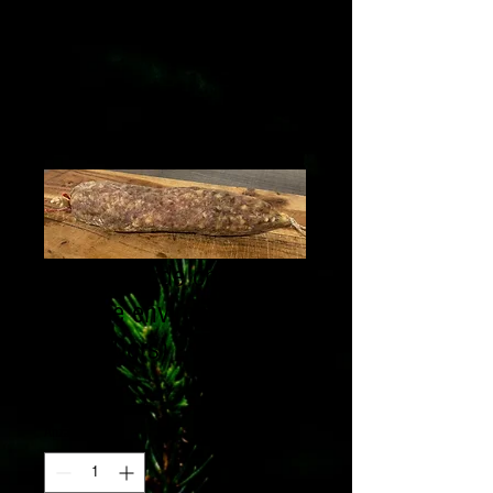
Saucisson de chèvre à
la pièce environ 300grs
(+ou-50grs)
Preis
10,00 €
Anzahl
*